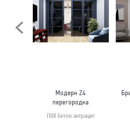
Модерн Z4
Бр
перегородка
ной золото
ПВХ Бетон антрацит