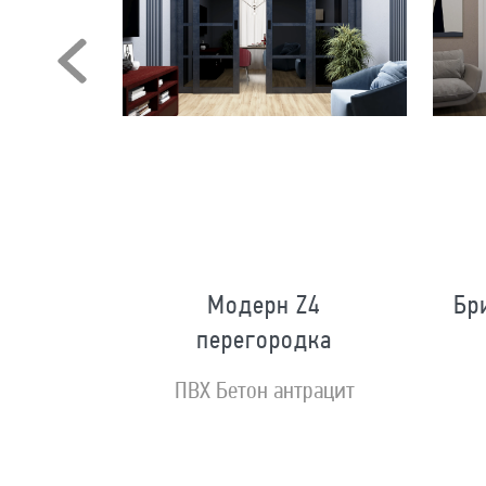
Модерн Z4
Бр
перегородка
ной золото
ПВХ Бетон антрацит