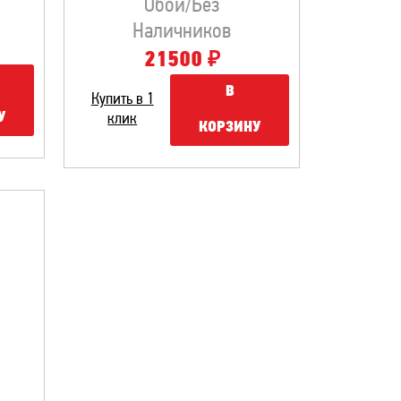
Обои/без
Наличников
₽
21500
В
Купить в 1
У
клик
КОРЗИНУ