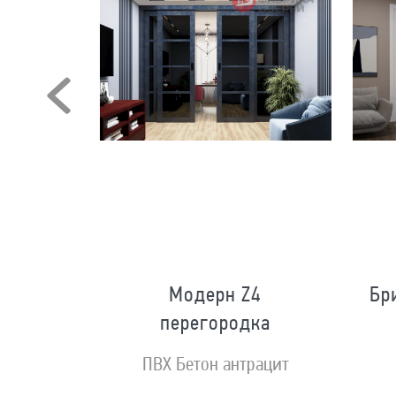
Модерн Z4
Бр
перегородка
ной золото
ПВХ Бетон антрацит