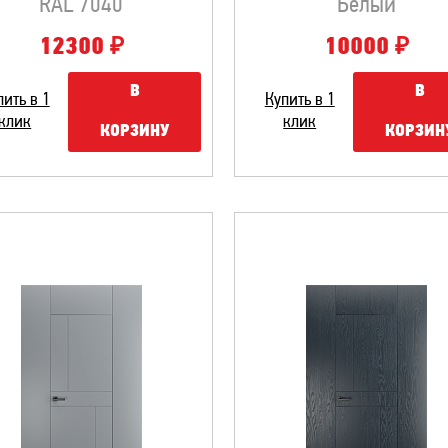
RAL 7040
Белый
₽
₽
12300
10000
В
В
пить в 1
Купить в 1
клик
клик
КОРЗИНУ
КОРЗИН