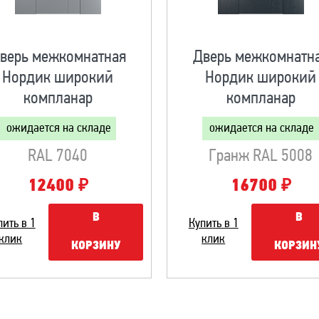
верь межкомнатная
Дверь межкомнатн
Нордик широкий
Нордик широкий
компланар
компланар
ожидается на складе
ожидается на складе
RAL 7040
Гранж RAL 5008
₽
₽
12400
16700
В
В
пить в 1
Купить в 1
клик
клик
КОРЗИНУ
КОРЗИН