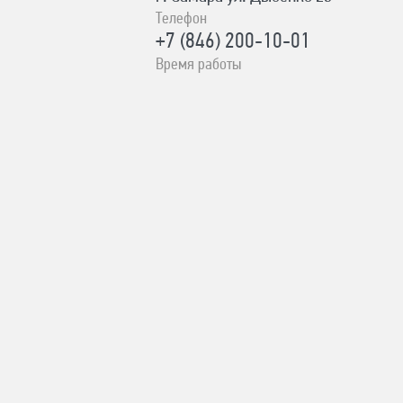
Телефон
+7 (846) 200-10-01
Время работы
ПН-СБ с 10:00 до 19:00, ВС- с
10:00 до 17:00 Без выходных
Адрес
с. Сергиевск Ул. Ленина 93А
Телефон
8-996-727-00-06
Время работы
ПН-ВС с 8:00-19:00 Без выходных
Адрес
г. Похвистнево Ул.
Революционная 231
Телефон