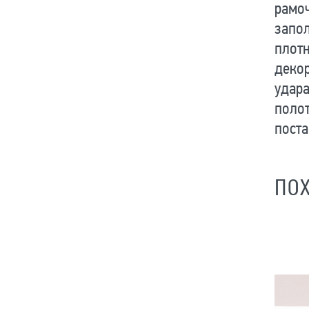
рамоч
запо
плотн
декор
удара
поло
поста
ПО