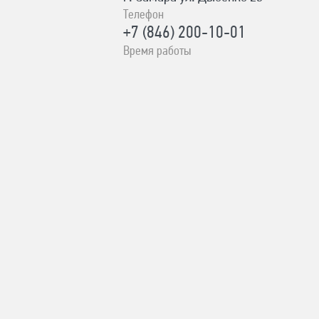
Телефон
+7 (846) 200-10-01
Время работы
ПН-СБ с 10:00 до 19:00, ВС- с
10:00 до 17:00 Без выходных
Адрес
с. Сергиевск Ул. Ленина 93А
Телефон
8-996-727-00-06
Время работы
ПН-ВС с 8:00-19:00 Без выходных
Адрес
г. Похвистнево Ул.
Революционная 231
Телефон