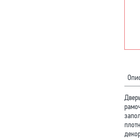
Опи
Дверь
рамоч
запо
плотн
декор