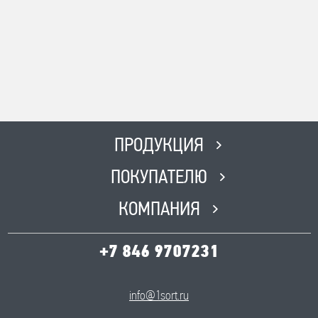
Адрес
г. Похвистнево Ул.
Революционная 231
Телефон
8(846) 562 51 51
Время работы
ПН-ПТ с 8:00 до 17:00, СБ с 8:00
ПРОДУКЦИЯ
до 12:00, ВС-Выходной
ПОКУПАТЕЛЮ
КОМПАНИЯ
+7 846 9707231
info@1sort.ru