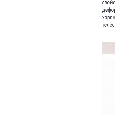
свойс
дефор
хоро
теле