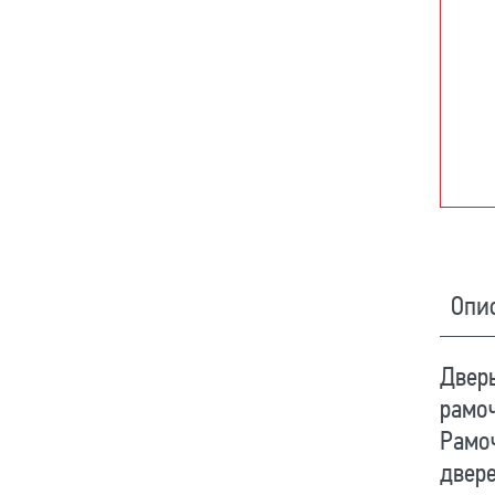
Опи
Дверь
рамоч
Рамо
двере