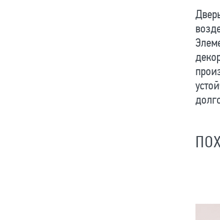
Дверь
возде
Элеме
декор
произ
устой
долг
ПО