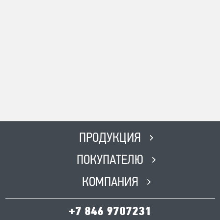
8-996-727-00-06
Время работы
ПН-ВС с 8:00-19:00 Без выходных
Адрес
г. Похвистнево Ул.
Революционная 231
Телефон
8(846) 562 51 51
Время работы
ПН-ПТ с 8:00 до 17:00, СБ с 8:00
ПРОДУКЦИЯ
до 12:00, ВС-Выходной
ПОКУПАТЕЛЮ
КОМПАНИЯ
+7 846 9707231