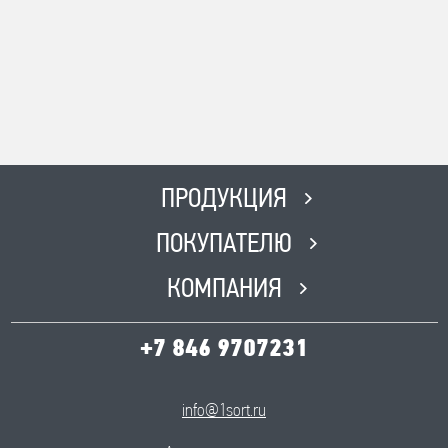
Адрес
г. Похвистнево Ул.
Революционная 231
Телефон
8(846) 562 51 51
Время работы
ПН-ПТ с 8:00 до 17:00, СБ с 8:00
ПРОДУКЦИЯ
до 12:00, ВС-Выходной
ПОКУПАТЕЛЮ
КОМПАНИЯ
+7 846 9707231
info@1sort.ru