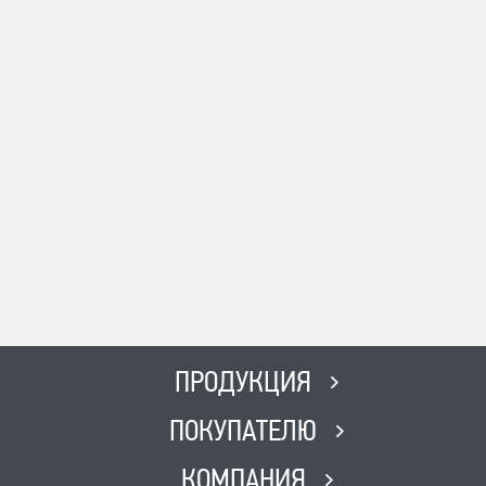
Адрес
с. Сергиевск Ул. Ленина 93А
Телефон
8-996-727-00-06
Время работы
ПН-ВС с 8:00-19:00 Без выходных
Адрес
г. Похвистнево Ул.
Революционная 231
Телефон
8(846) 562 51 51
Время работы
ПН-ПТ с 8:00 до 17:00, СБ с 8:00
ПРОДУКЦИЯ
до 12:00, ВС-Выходной
ПОКУПАТЕЛЮ
КОМПАНИЯ