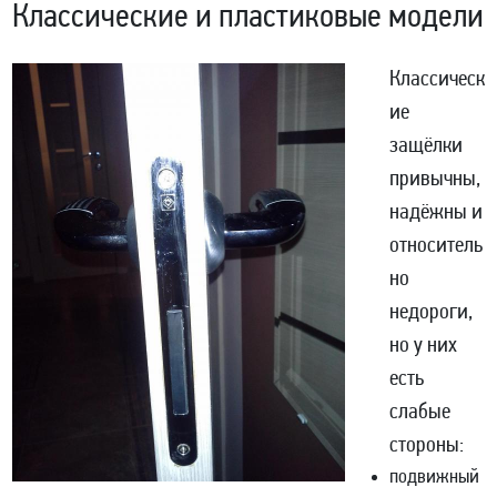
Классические и пластиковые модели
Классическ
ие
защёлки
привычны,
надёжны и
относитель
но
недороги,
но у них
есть
слабые
стороны:
подвижный