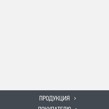
10:00 до 17:00 Без выходных
Адрес
с. Сергиевск Ул. Ленина 93А
Телефон
8-996-727-00-06
Время работы
ПН-ВС с 8:00-19:00 Без выходных
Адрес
г. Похвистнево Ул.
Революционная 231
Телефон
8(846) 562 51 51
Время работы
ПН-ПТ с 8:00 до 17:00, СБ с 8:00
ПРОДУКЦИЯ
до 12:00, ВС-Выходной