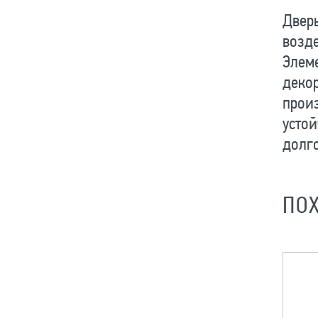
Дверь
возде
Элеме
декор
произ
устой
долг
ПО