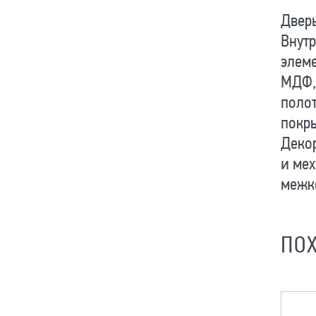
Дверь
Внут
элем
МДФ, 
полот
покры
Декор
и мех
межк
ПО