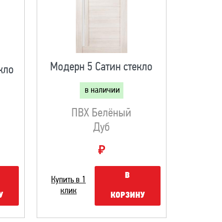
Модерн 5 Сатин стекло
кло
в наличии
ПВХ Белёный
Дуб
₽
В
Купить в 1
клик
КОРЗИНУ
У