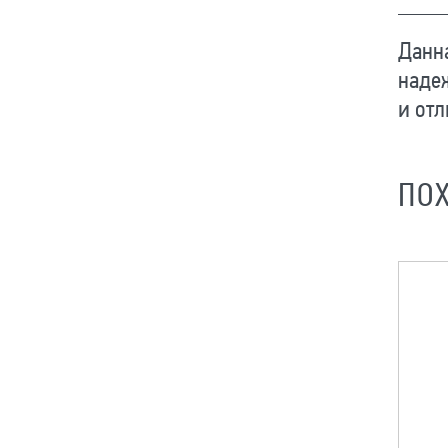
Данна
наде
и отл
ПО