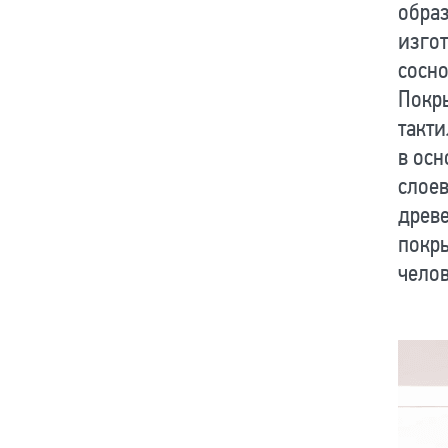
обра
изгот
сосно
Покры
такти
в осн
слоев
древе
покры
челов