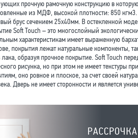
зующих прочную рамочную конструкцию в которую
овленные из МДФ, высокой плотности: 850 кгм3. 
вый брус сечением 25х40мм. В остекленной моде
тие Soft Touch – это многослойный экологически
льным характеристикам имеет выраженную бархати
ове, покрытия лежат натуральные компоненты, та
 лака, образуя прочное покрытие. Soft Touch пе
сного рисунка, но при этом не имеет текстуры 
тиям, оно ровное и плоское, за счет своей нату
ека. Дверь не имеет сторонности и является унив
РАССРОЧКА